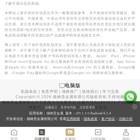
了解可能涉及的风险。
本网站上显示的任何信息仅作为一般数据或参考，并不构成任何投资建议。我
们不向美国、中国香港、中国台湾等某些司法管辖区的居民提供保证金杠杆产
品交易。请注意本网站信息不适用于视发布或使用此类信息违反当地法律法规
的任何国家/地区的任何居民。在您决定交易或继续持有任何金融产品前，请
务必阅读理解并同意我们的产品披露声明和其他相关文件。
网上保安：为了保护您的私隐安全，请不要使用公共或共享计算机登入您的交
易帐户，亦不要于登入帐户后将密码保存于任何计算机或移动设备。我们不会
以电邮方式要求您提供帐户号码和密码等私人数据。 Apple，iPad，iPhone
和iPod touch是Apple Inc.的注册商标并在美国和其他国家注册。App Store
是Apple Inc.的服务标志，Android是Google Inc.的注册商标。Google徽
标，Google Play徽标和Google界面是Google Inc.的商标或注册商标。
电脑版
私隐条款
|
免责声明
|
领峰推广
|
联络我们
|
学习交易
Copyright ©
2026
领峰贵金属有限公司版权所有,不得转载
领峰贵金属有限公司于
香港合法注册登记
,注册号码为1660574,产品面向全
球客户。本站内所有内容均为香港地区资讯。
温馨提示：投资有风险，交易需谨慎
投资有风险，入市需谨慎。
应用名称：领峰贵金属 版本：iOS
1.0.0
/Android
6.1.4
开发者信息：领峰贵金属有限公司 查看
应用权限
|
隐私政策
|
客户协议
|
功能介绍
首页
品牌资讯
直播间
行情策略
我的