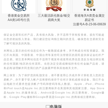
香港黄金交易所
三大最活跃伦敦金/银交
香港海关A类贵金属交
AA类145号行员
易商大奖
易证书
注册号A-B-23-06-00639
保证金交易等杠杆产品，具有很大风险，并不适用于所有投资者。损失可能超
出您的初始投入资金。我们建议您征询独立顾问的意见，确保您在交易前完全
了解可能涉及的风险。
本网站上显示的任何信息仅作为一般数据或参考，并不构成任何投资建议。我
们不向美国、中国香港、中国台湾等某些司法管辖区的居民提供保证金杠杆产
品交易。请注意本网站信息不适用于视发布或使用此类信息违反当地法律法规
的任何国家/地区的任何居民。在您决定交易或继续持有任何金融产品前，请
务必阅读理解并同意我们的产品披露声明和其他相关文件。
网上保安：为了保护您的私隐安全，请不要使用公共或共享计算机登入您的交
易帐户，亦不要于登入帐户后将密码保存于任何计算机或移动设备。我们不会
以电邮方式要求您提供帐户号码和密码等私人数据。 Apple，iPad，iPhone
和iPod touch是Apple Inc.的注册商标并在美国和其他国家注册。App Store
是Apple Inc.的服务标志，Android是Google Inc.的注册商标。Google徽
标，Google Play徽标和Google界面是Google Inc.的商标或注册商标。
电脑版