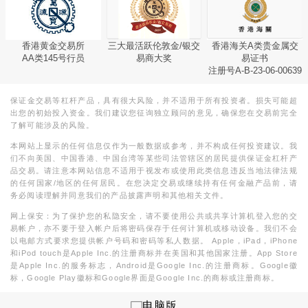
香港黄金交易所
三大最活跃伦敦金/银交
香港海关A类贵金属交
AA类145号行员
易商大奖
易证书
注册号A-B-23-06-00639
保证金交易等杠杆产品，具有很大风险，并不适用于所有投资者。损失可能超
出您的初始投入资金。我们建议您征询独立顾问的意见，确保您在交易前完全
了解可能涉及的风险。
本网站上显示的任何信息仅作为一般数据或参考，并不构成任何投资建议。我
们不向美国、中国香港、中国台湾等某些司法管辖区的居民提供保证金杠杆产
品交易。请注意本网站信息不适用于视发布或使用此类信息违反当地法律法规
的任何国家/地区的任何居民。在您决定交易或继续持有任何金融产品前，请
务必阅读理解并同意我们的产品披露声明和其他相关文件。
网上保安：为了保护您的私隐安全，请不要使用公共或共享计算机登入您的交
易帐户，亦不要于登入帐户后将密码保存于任何计算机或移动设备。我们不会
以电邮方式要求您提供帐户号码和密码等私人数据。 Apple，iPad，iPhone
和iPod touch是Apple Inc.的注册商标并在美国和其他国家注册。App Store
是Apple Inc.的服务标志，Android是Google Inc.的注册商标。Google徽
标，Google Play徽标和Google界面是Google Inc.的商标或注册商标。
电脑版