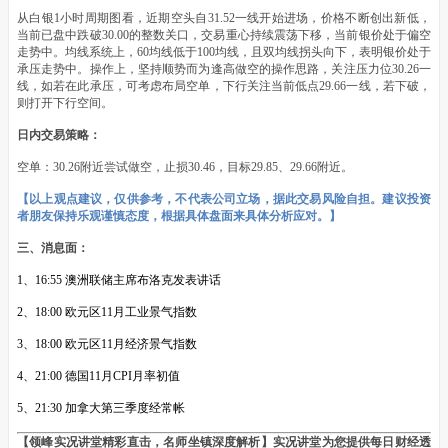
从白银1小时周期图看，近期空头自31.52一线开始进场，价格不断创出新低，
当前已盘中跌破30.00的整数关口，交易重心持续震荡下移，当前银价处于偏空
走势中。均线系统上，60均线低于100均线，且双均线拐头向下，表明银价处于
承压走势中。操作上，坚持顺势而为逢高做空的操作思路，关注压力位30.26一
线，如若在此承压，可考虑布局空单，下行关注当前低点29.66一线，若下破，
则打开下行空间。
日内交易策略：
空单：30.26附近尝试做空，止损30.46，目标29.85、29.66附近。
【以上观点建议，仅供参考，不代表公司立场，据此交易风险自担。建议投资
者朋友保持乐观谨慎态度，根据具体盘面来具体分析应对。】
三、消息面：
1、16:55 澳洲联储主席布洛克发表讲话
2、18:00 欧元区11月工业景气指数
3、18:00 欧元区11月经济景气指数
4、21:00 德国11月CPI月率初值
5、21:30 加拿大第三季度经常帐
【领峰实况讲堂精彩直击，名师坐镇深度解析】实况讲堂为您提供每日财经透