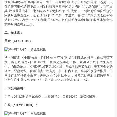
加至2024财年的8820亿美元，而下一任财政部长几乎不可能扭转这一趋势。贝
森特曾将耶伦选择更高比例发行短期国库券的决定描述为“风险策略”，并指出
其“带来显著成本”，他可能会转向更多发行中长期债。一项针对约50位经济学
家的月度调查显示，他们预计到2025年第一季度末，基准10年期美债收益率将
达到4.26%，高于一个月前预测的3.80%。他们对明年其余时间的收益率预测也
较10月调查有所上升。
二、技术面：
黄金（GOLD1000）:
从上图黄金1小时图来看，近期金价自2720.0附近受到卖盘的打压，价格震荡下
跌，当前最低达到2605.0附近，整体交易重心下移，表明金价处于空头走势
中。均线系统上，短期60均线下穿100均线，形成看跌死叉形态，表明黄金走势
转空。亚盘时段，价格延续下跌走势，创出日内新低，当前不改偏空格局。日
内操作上坚持逢高做空，关注压力位2641.0附近，可考虑反弹承压布局空单，
下行关注支撑位2620.0一线，若下破，空头将测试2605.0一线。
日内交易策略：
空单：2641.0附近尝试做空，止损2647.0，目标2620.0、2605.0附近。
白银（SILVER1000）：