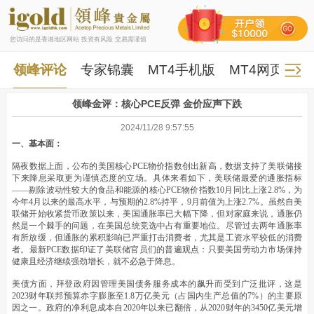
您访问的是香港地区网站 投资有风险 交易需谨慎
领峰评论
专家锦囊
MT4手机版
MT4网页版
领峰金评：核心PCE反弹 金价应声下跌
2024/11/28 9:57:55
一、基本面：
隔夜数据上面，公布的美国核心PCE物价指数创出新高，数据支持了美联储接
下来降息采取更为谨慎态度的立场。具体来看如下，美联储最爱的通胀指标
——剔除波动性较大的食品和能源的核心PCE物价指数10月同比上涨2.8%，为
今年4月以来的最高水平，与预期的2.8%持平，9月前值为上涨2.7%。虽然自美
联储开始收紧货币政策以来，美国通胀率已大幅下降，但对家庭来说，通胀仍
然是一个棘手的问题，在美国总统竞选中占有重要地位。尽管过去两年通胀率
有所放缓，但通胀的累积影响已严重打击消费者，尤其是工资水平较低的消费
者。最新PCE数据印证了美联储官员们的普遍观点：只要美国劳动力市场保持
健康且经济继续强劲增长，就不必急于降息。
美债方面，拜登政府因管理美国债务服务成本的飙升而受到广泛批评，这是
2023财年联邦预算赤字膨胀至1.8万亿美元（占国内生产总值的7%）的主要原
因之一。政府的净利息成本自2020年以来已翻倍，从2020财年的3450亿美元增