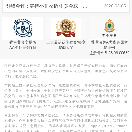
领峰金评：静待小非农指引 黄金或一击破局
2026-08-05
香港黄金交易所
三大最活跃伦敦金/银交
香港海关A类贵金属交
AA类145号行员
易商大奖
易证书
注册号A-B-23-06-00639
保证金交易等杠杆产品，具有很大风险，并不适用于所有投资者。损失可能超
出您的初始投入资金。我们建议您征询独立顾问的意见，确保您在交易前完全
了解可能涉及的风险。
本网站上显示的任何信息仅作为一般数据或参考，并不构成任何投资建议。我
们不向美国、中国香港、中国台湾等某些司法管辖区的居民提供保证金杠杆产
品交易。请注意本网站信息不适用于视发布或使用此类信息违反当地法律法规
的任何国家/地区的任何居民。在您决定交易或继续持有任何金融产品前，请
务必阅读理解并同意我们的产品披露声明和其他相关文件。
网上保安：为了保护您的私隐安全，请不要使用公共或共享计算机登入您的交
易帐户，亦不要于登入帐户后将密码保存于任何计算机或移动设备。我们不会
以电邮方式要求您提供帐户号码和密码等私人数据。 Apple，iPad，iPhone
和iPod touch是Apple Inc.的注册商标并在美国和其他国家注册。App Store