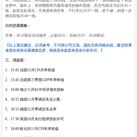
中。均线系统上，60均线低于100均线，且双均线拐头向下，表明银价处于承压
走势中。操作上，坚持顺势而为逢高做空的操作思路，关注均线压力位30.41一
线，如若在此承压，可考虑布局空单，下行关注29.97一线，若下破，则进一步
测试前低29.66一线。
日内交易策略：
空单：30.41附近尝试做空，止损30.61，目标29.97、29.66附近。
【以上观点建议，仅供参考，不代表公司立场，据此交易风险自担。建议投资
者朋友保持乐观谨慎态度，根据具体盘面来具体分析应对。】
三、消息面：
1、15:45 法国11月CPI月率初值
2、15:45 法国第三季度GDP年率终值
3、16:00 瑞士11月KOF经济领先指标
4、16:55 德国11月季调后失业人数
5、16:55 德国11月季调后失业率
6、17:30 英国10月央行抵押贷款许可
7、18:00 欧元区11月CPI年率初值