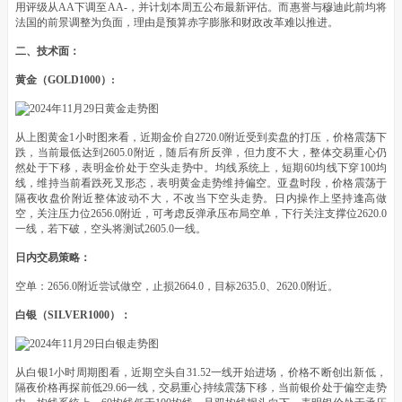
用评级从AA下调至AA-，并计划本周五公布最新评估。而惠誉与穆迪此前均将
法国的前景调整为负面，理由是预算赤字膨胀和财政改革难以推进。
二、技术面：
黄金（GOLD1000）:
从上图黄金1小时图来看，近期金价自2720.0附近受到卖盘的打压，价格震荡下
跌，当前最低达到2605.0附近，随后有所反弹，但力度不大，整体交易重心仍
然处于下移，表明金价处于空头走势中。均线系统上，短期60均线下穿100均
线，维持当前看跌死叉形态，表明黄金走势维持偏空。亚盘时段，价格震荡于
隔夜收盘价附近整体波动不大，不改当下空头走势。日内操作上坚持逢高做
空，关注压力位2656.0附近，可考虑反弹承压布局空单，下行关注支撑位2620.0
一线，若下破，空头将测试2605.0一线。
日内交易策略：
空单：2656.0附近尝试做空，止损2664.0，目标2635.0、2620.0附近。
白银（SILVER1000）：
从白银1小时周期图看，近期空头自31.52一线开始进场，价格不断创出新低，
隔夜价格再探前低29.66一线，交易重心持续震荡下移，当前银价处于偏空走势