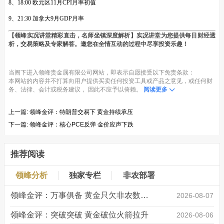
8、18:00 欧元区11月CPI月率初值
9、21:30 加拿大9月GDP月率
【领峰实况讲堂精彩直击，名师坐镇深度解析】实况讲堂为您提供每日财经透
析，交易策略及专家解答。邀您在全情互动的过程中尽享投资乐趣！
当阁下进入领峰贵金属有限公司网站，即表示自愿接受以下免责条款：
本网站的内容并不打算向用户提供买卖任何投资工具或产品之意见，或任何财
务、法律、会计或税务建议， 因此不应予以倚赖。
阅读更多
上一篇:
领峰金评：特朗普交易下 黄金持续承压
下一篇:
领峰金评：核心PCE反弹 金价应声下跌
推荐阅读
领峰分析
独家专栏
非农部署
领峰金评：万事俱备 黄金只欠非农数据“东风”
2026-08-07
领峰金评：突破突破 黄金破位火箭拉升
2026-08-06