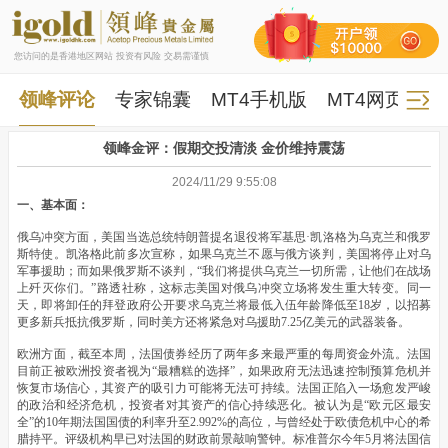
您访问的是香港地区网站 投资有风险 交易需谨慎
领峰评论
专家锦囊
MT4手机版
MT4网页版
领峰金评：假期交投清淡 金价维持震荡
2024/11/29 9:55:08
一、基本面：
俄乌冲突方面，美国当选总统特朗普提名退役将军基思·凯洛格为乌克兰和俄罗
斯特使。凯洛格此前多次宣称，如果乌克兰不愿与俄方谈判，美国将停止对乌
军事援助；而如果俄罗斯不谈判，“我们将提供乌克兰一切所需，让他们在战场
上歼灭你们。”路透社称，这标志美国对俄乌冲突立场将发生重大转变。同一
天，即将卸任的拜登政府公开要求乌克兰将最低入伍年龄降低至18岁，以招募
更多新兵抵抗俄罗斯，同时美方还将紧急对乌援助7.25亿美元的武器装备。
欧洲方面，截至本周，法国债券经历了两年多来最严重的每周资金外流。法国
目前正被欧洲投资者视为“最糟糕的选择”，如果政府无法迅速控制预算危机并
恢复市场信心，其资产的吸引力可能将无法可持续。法国正陷入一场愈发严峻
的政治和经济危机，投资者对其资产的信心持续恶化。被认为是“欧元区最安
全”的10年期法国国债的利率升至2.992%的高位，与曾经处于欧债危机中心的希
腊持平。评级机构早已对法国的财政前景敲响警钟。标准普尔今年5月将法国信