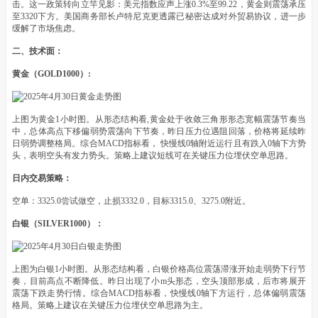
击。这一政策转向立竿见影：美元指数应声上涨0.3%至99.22，黄金则震荡承压
至3320下方。美国商务部长卢特尼克更透露已秘密达成对外贸易协议，进一步
缓解了市场焦虑。
二、技术面：
黄金（GOLD1000）:
上图为黄金1小时图。从形态结构看,黄金处于收敛三角形形态宽幅震荡节奏当
中，总体高点下移偏弱势震荡向下节奏，昨日压力位遇阻回落，价格将延续昨
日弱势调整格局。综合MACD指标看， 快慢线0轴附近运行且有跌入0轴下方势
头，表明空头有发力势头。策略上建议短线可在关键压力位埋伏空单思路。
日内交易策略：
空单：3325.0尝试做空，止损3332.0，目标3315.0、3275.0附近。
白银（SILVER1000）：
上图为白银1小时图。从形态结构看，白银价格高位震荡滞涨开始走弱势下行节
奏，目前高点不断降低。昨日出现了小m头形态，空头顶部形成，后市将展开
震荡下跌走势行情。综合MACD指标看，快慢线0轴下方运行，总体偏弱震荡
格局。策略上建议在关键压力位埋伏空单思路为主。