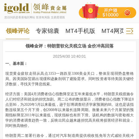
您访问的是香港地区网站 投资有风险 交易需谨慎
领峰评论
专家锦囊
MT4手机版
MT4网页版
领峰金评：特朗普软化关税立场 金价冲高回落
2025/4/30 10:40:01
一、基本面：
现货黄金疲软走弱从高点3353一路跌至3300美金关口，整体呈现弱势盘整格
局。因美国际贸易出现缓和迹象削弱了避险需求。同时投资者等待美国关键经
济数据，寻找关于降息线索。
经济方面：美国4月消费者信心指数降至近五年来最低水平，特朗普关税措施令
人们对经济和就业的担忧加剧。周二公布的数据显示，消费者信心指数下降近8
点至86，为2020年5月以来最低，逊于彭博调查经济学家预测的88。这也是该指
数连续第五个月下滑，创2008年以来最长连降周期。衡量未来六个月展望的预
期指标降至2011年以来最低，现状指标也有所下滑。该机构的数据与密歇根大
学的消费者调查趋势一致，反映出民众越来越担忧高关税将损害经济和就业，
同时推高物价。
特朗普周二签署行政令，通过对汽车制造商提供税收抵免等方式减轻关税冲