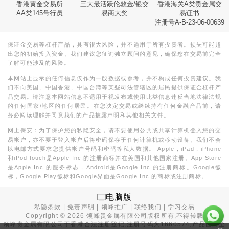
香港黄金交易所
三大最活跃伦敦金/银交
香港海关A类贵金属交
AA类145号行员
易商大奖
易证书
注册号A-B-23-06-00639
保证金交易等杠杆产品，具有很大风险，并不适用于所有投资者。损失可能超
出您的初始投入资金。我们建议您征询独立顾问的意见，确保您在交易前完全
了解可能涉及的风险。
本网站上显示的任何信息仅作为一般数据或参考，并不构成任何投资建议。我
们不向美国、中国香港、中国台湾等某些司法管辖区的居民提供保证金杠杆产
品交易。请注意本网站信息不适用于视发布或使用此类信息违反当地法律法规
的任何国家/地区的任何居民。在您决定交易或继续持有任何金融产品前，请
务必阅读理解并同意我们的产品披露声明和其他相关文件。
网上保安：为了保护您的私隐安全，请不要使用公共或共享计算机登入您的交
易帐户，亦不要于登入帐户后将密码保存于任何计算机或移动设备。我们不会
以电邮方式要求您提供帐户号码和密码等私人数据。 Apple，iPad，iPhone
和iPod touch是Apple Inc.的注册商标并在美国和其他国家注册。App Store
是Apple Inc.的服务标志，Android是Google Inc.的注册商标。Google徽
标，Google Play徽标和Google界面是Google Inc.的商标或注册商标。
电脑版
私隐条款
|
免责声明
|
领峰推广
|
联络我们
|
学习交易
Copyright ©
2026
领峰贵金属有限公司版权所有,不得转载
领峰贵金属有限公司于
香港合法注册登记
,注册号码为1660574,产品面向全