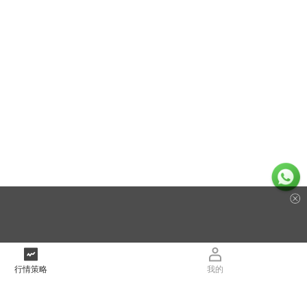
行情策略
我的