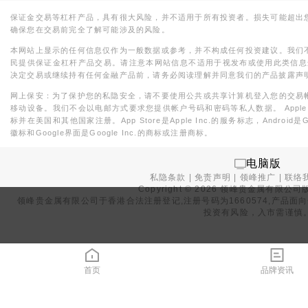
保证金交易等杠杆产品，具有很大风险，并不适用于所有投资者。损失可能超出
确保您在交易前完全了解可能涉及的风险。
本网站上显示的任何信息仅作为一般数据或参考，并不构成任何投资建议。我们
民提供保证金杠杆产品交易。请注意本网站信息不适用于视发布或使用此类信息
决定交易或继续持有任何金融产品前，请务必阅读理解并同意我们的产品披露声
网上保安：为了保护您的私隐安全，请不要使用公共或共享计算机登入您的交易
移动设备。我们不会以电邮方式要求您提供帐户号码和密码等私人数据。 Apple，iPad，i
标并在美国和其他国家注册。App Store是Apple Inc.的服务标志，Android是Goo
徽标和Google界面是Google Inc.的商标或注册商标。
电脑版
私隐条款
|
免责声明
|
领峰推广
|
联络
Copyright ©
2026
领峰贵金属有限公司版
领峰贵金属有限公司于
香港合法注册登记
,注册号码为1660574,产
投资有风险，入市需谨慎
首页
品牌资讯