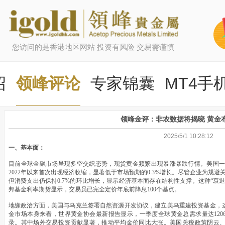
您访问的是香港地区网站 投资有风险 交易需谨慎
绍
领峰评论
专家锦囊
MT4手
领峰金评：非农数据将揭晓 黄金
2025/5/1 10:28:12
一、基本面：
目前全球金融市场呈现多空交织态势，现货黄金频繁出现暴涨暴跌行情。美国一季
2022年以来首次出现经济收缩，显著低于市场预期的0.3%增长。尽管企业为规避
但消费支出仍保持0.7%的环比增长，显示经济基本面存在结构性支撑。这种“衰
邦基金利率期货显示，交易员已完全定价年底前降息100个基点。
地缘政治方面，美国与乌克兰签署自然资源开发协议，建立美乌重建投资基金，
金市场本身来看，世界黄金协会最新报告显示，一季度全球黄金总需求量达1206
录。其中场外交易投资贡献显著，推动平均金价同比大涨。美国关税政策阴云