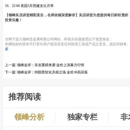
10、22:00 美国3月营建支出月率
【领峰实况讲堂精彩直击，名师坐镇深度解析】实况讲堂为您提供每日财经透析
投资乐趣！
当阁下进入领峰贵金属有限公司网站，即表示自愿接受以下免责条款：
本网站的内容并不打算向用户提供买卖任何投资工具或产品之意见，或任何财务、
多
上一篇:
领峰金评：非农重磅来袭 金价上演暴力行情
下一篇:
领峰金评：特朗普软化关税立场 金价冲高回落
推荐阅读
领峰分析
独家专栏
非