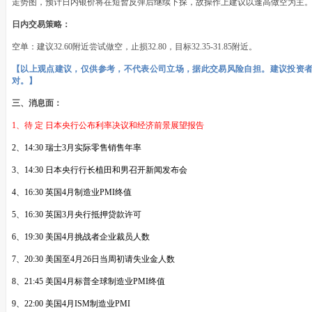
走势图，预计日内银价将在短暂反弹后继续下探，故操作上建议以逢高做空为主
日内交易策略：
空单：建议32.60附近尝试做空，止损32.80，目标32.35-31.85附近。
【以上观点建议，仅供参考，不代表公司立场，据此交易风险自担。建议投资
对。】
三、消息面：
1、待 定 日本央行公布利率决议和经济前景展望报告
2、14:30 瑞士3月实际零售销售年率
3、14:30 日本央行行长植田和男召开新闻发布会
4、16:30 英国4月制造业PMI终值
5、16:30 英国3月央行抵押贷款许可
6、19:30 美国4月挑战者企业裁员人数
7、20:30 美国至4月26日当周初请失业金人数
8、21:45 美国4月标普全球制造业PMI终值
9、22:00 美国4月ISM制造业PMI