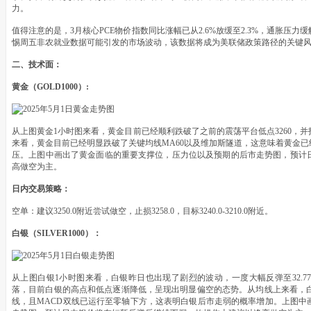
力。
值得注意的是，3月核心PCE物价指数同比涨幅已从2.6%放缓至2.3%，通胀压
惕周五非农就业数据可能引发的市场波动，该数据将成为美联储政策路径的关键
二、技术面：
黄金（GOLD1000）:
从上图黄金1小时图来看，黄金目前已经顺利跌破了之前的震荡平台低点3260，
来看，黄金目前已经明显跌破了关键均线MA60以及维加斯隧道，这意味着黄金
压。上图中画出了黄金面临的重要支撑位，压力位以及预期的后市走势图，预计
高做空为主。
日内交易策略：
空单：建议3250.0附近尝试做空，止损3258.0，目标3240.0-3210.0附近。
白银（SILVER1000）：
从上图白银1小时图来看，白银昨日也出现了剧烈的波动，一度大幅反弹至32.
落，目前白银的高点和低点逐渐降低，呈现出明显偏空的态势。从均线上来看，白银目前
线，且MACD双线已运行至零轴下方，这表明白银后市走弱的概率增加。上图中