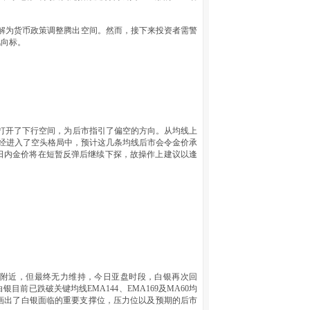
力缓解为货币政策调整腾出空间。然而，接下来投资者需警
风向标。
并打开了下行空间，为后市指引了偏空的方向。从均线上
已经进入了空头格局中，预计这几条均线后市会令金价承
日内金价将在短暂反弹后继续下探，故操作上建议以逢
77附近，但最终无力维持，今日亚盘时段，白银再次回
已跌破关键均线EMA144、EMA169及MA60均
画出了白银面临的重要支撑位，压力位以及预期的后市