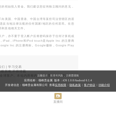
您的初始投入资金。我们建议您征询独立顾问的意见，
不向美国、中国香港、中国台湾等某些司法管辖区的居
违反当地法律法规的任何国家/地区的任何居民。在您
明和其他相关文件。
帐户，亦不要于登入帐户后将密码保存于任何计算机或
Phone和iPod touch是Apple Inc.的注册商
gle Inc.的注册商标。Google徽标，Google Play
我们
|
学习交易
权所有,不得转载
品面向全球客户。本站内所有内容均为香港地区资讯。
温馨提示：投资有风险，交易需谨慎
。
应用名称：领峰贵金属 版本：iOS
1.0.0
/Android
6.1.4
开发者信息：领峰贵金属有限公司 查看
应用权限
|
隐私政策
|
客户协议
|
功能介绍
直播间