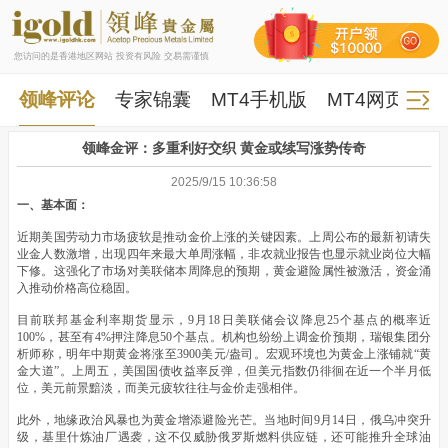
您访问的是香港地区网站 投资有风险 交易需谨慎
领峰评论
专家锦囊
MT4手机版
MT4网页版
领峰金评：多重利好交织 黄金或续写涨势传奇
2025/9/15 10:36:58
一、基本面：
近期美国劳动力市场疲软是推动金价上涨的关键因素。上周公布的最新初请失
业金人数激增，出现四年来最大单周涨幅，非农就业报告也显示就业岗位大幅
下修。这强化了市场对美联储本周降息的预期，黄金避险属性被激活，资金涌
入推动价格高位稳固。
目前联邦基金利率期货显示，9月18日美联储会议降息25个基点的概率近
100%，甚至有4%押注降息50个基点。机构也纷纷上调金价预期，瑞银集团分
析师称，明年中期黄金将涨至3900美元/盎司。宏观环境也为黄金上涨铺就“黄
金大道”。上周五，美国国债收益率反弹，但美元指数仍徘徊在近一个半月低
位，美元前景黯淡，而美元疲软往往与金价走强相伴。
此外，地缘政治风暴也为黄金增添避险光芒。当地时间9月14日，俄乌冲突升
级，基里什炼油厂遇袭，这不仅威胁俄罗斯燃料供应链，还可能推升全球油