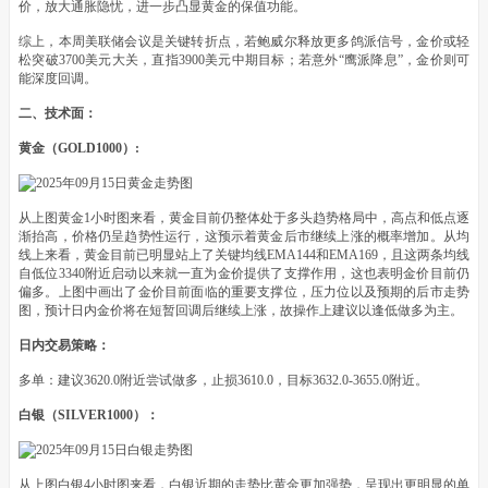
价，放大通胀隐忧，进一步凸显黄金的保值功能。
综上，本周美联储会议是关键转折点，若鲍威尔释放更多鸽派信号，金价或轻
松突破3700美元大关，直指3900美元中期目标；若意外“鹰派降息”，金价则可
能深度回调。
二、技术面：
黄金（GOLD1000）:
从上图黄金1小时图来看，黄金目前仍整体处于多头趋势格局中，高点和低点逐
渐抬高，价格仍呈趋势性运行，这预示着黄金后市继续上涨的概率增加。从均
线上来看，黄金目前已明显站上了关键均线EMA144和EMA169，且这两条均线
自低位3340附近启动以来就一直为金价提供了支撑作用，这也表明金价目前仍
偏多。上图中画出了金价目前面临的重要支撑位，压力位以及预期的后市走势
图，预计日内金价将在短暂回调后继续上涨，故操作上建议以逢低做多为主。
日内交易策略：
多单：建议3620.0附近尝试做多，止损3610.0，目标3632.0-3655.0附近。
白银（SILVER1000）：
从上图白银4小时图来看，白银近期的走势比黄金更加强势，呈现出更明显的单