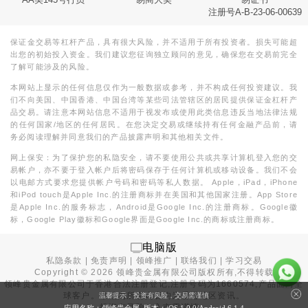
注册号A-B-23-06-00639
保证金交易等杠杆产品，具有很大风险，并不适用于所有投资者。损失可能超
出您的初始投入资金。我们建议您征询独立顾问的意见，确保您在交易前完全
了解可能涉及的风险。
本网站上显示的任何信息仅作为一般数据或参考，并不构成任何投资建议。我
们不向美国、中国香港、中国台湾等某些司法管辖区的居民提供保证金杠杆产
品交易。请注意本网站信息不适用于视发布或使用此类信息违反当地法律法规
的任何国家/地区的任何居民。在您决定交易或继续持有任何金融产品前，请
务必阅读理解并同意我们的产品披露声明和其他相关文件。
网上保安：为了保护您的私隐安全，请不要使用公共或共享计算机登入您的交
易帐户，亦不要于登入帐户后将密码保存于任何计算机或移动设备。我们不会
以电邮方式要求您提供帐户号码和密码等私人数据。 Apple，iPad，iPhone
和iPod touch是Apple Inc.的注册商标并在美国和其他国家注册。App Store
是Apple Inc.的服务标志，Android是Google Inc.的注册商标。Google徽
标，Google Play徽标和Google界面是Google Inc.的商标或注册商标。
电脑版
私隐条款
|
免责声明
|
领峰推广
|
联络我们
|
学习交易
Copyright ©
2026
领峰贵金属有限公司版权所有,不得转载
领峰贵金属有限公司于
香港合法注册登记
,注册号码为1660574,产品面向全
球客户。本站内所有内容均为香港地区资讯。
温馨提示：投资有风险，交易需谨慎
投资有风险，入市需谨慎。