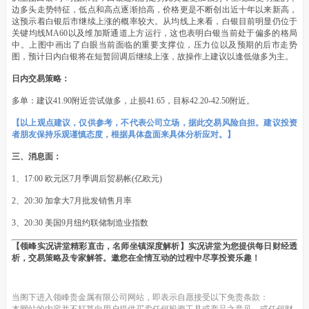
边多头走势特征，低点和高点逐渐抬高，价格更是不断创出近十年以来新高，
这预示着白银后市继续上涨的概率较大。从均线上来看，白银目前明显仍位于
关键均线MA60以及维加斯通道上方运行，这也表明白银当前处于偏多的格局
中。上图中画出了白眼当前面临的重要支撑位，压力位以及预期的后市走势
图，预计日内白银将在短暂回调后继续上涨，故操作上建议以逢低做多为主。
日内交易策略：
多单：建议41.90附近尝试做多，止损41.65，目标42.20-42.50附近。
【以上观点建议，仅供参考，不代表公司立场，据此交易风险自担。建议投资
者朋友保持乐观谨慎态度，根据具体盘面来具体分析应对。】
三、消息面：
1、17:00 欧元区7月季调后贸易帐(亿欧元)
2、20:30 加拿大7月批发销售月率
3、20:30 美国9月纽约联储制造业指数
【领峰实况讲堂精彩直击，名师坐镇深度解析】实况讲堂为您提供每日财经透
析，交易策略及专家解答。邀您在全情互动的过程中尽享投资乐趣！
当阁下进入领峰贵金属有限公司网站，即表示自愿接受以下免责条款：
本网站的内容并不打算向用户提供买卖任何投资工具或产品之意见，或任何财