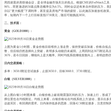
周四凌晨的美联储会议，是全球金融市场关注的焦点。根据CME的FedWatch工
96%，而更激进的50基点降息概率仅为4-5%。同时会议还有来自外部的压力
尔以“更大幅度”下调利率，甚至提及房地产市场的疲软，以此施压加速放松政策
率，短期内下一个上行目标直指3730美元，随后可能挑战3850。
二、技术面：
黄金（GOLD1000）:
上图为黄金1小时图，黄金价格目前维持上涨走势，保持突破后加速，价格自低点3
整，但后续仍然选择向上突破，表明多头动能仍未减弱。上周四到达3675附近高点
3676，若今日回踩，继续向上是大概率。同时均线系统继续发散向上，表明趋势仍
日内交易策略：
多单：3658.0附近尝试做多，止损3650.0，目标3668.0、3730.0附近。
白银（SILVER1000）：
从上图白银1小时图来看，白银价格上破前期震荡区间的压力，加速上行，形成了一波新
撑位置也在均线附近。均线上来看，白银价格站在均线系统上方波动，显示出多头
达超买区，有回调的需求。日内保持低多的思路，回落42.50附近接多，注意控制