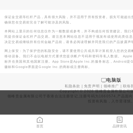
保证金交易等杠杆产品，具有很大风险，并不适用于所有投资者。损失可能超出
确保您在交易前完全了解可能涉及的风险。
本网站上显示的任何信息仅作为一般数据或参考，并不构成任何投资建议。我们
民提供保证金杠杆产品交易。请注意本网站信息不适用于视发布或使用此类信息
决定交易或继续持有任何金融产品前，请务必阅读理解并同意我们的产品披露声
网上保安：为了保护您的私隐安全，请不要使用公共或共享计算机登入您的交易
移动设备。我们不会以电邮方式要求您提供帐户号码和密码等私人数据。 Apple，iPad，i
标并在美国和其他国家注册。App Store是Apple Inc.的服务标志，Android是Goo
徽标和Google界面是Google Inc.的商标或注册商标。
电脑版
私隐条款
|
免责声明
|
领峰推广
|
联络
Copyright ©
2026
领峰贵金属有限公司版
领峰贵金属有限公司于
香港合法注册登记
,注册号码为1660574,产
投资有风险，入市需谨慎
首页
品牌资讯