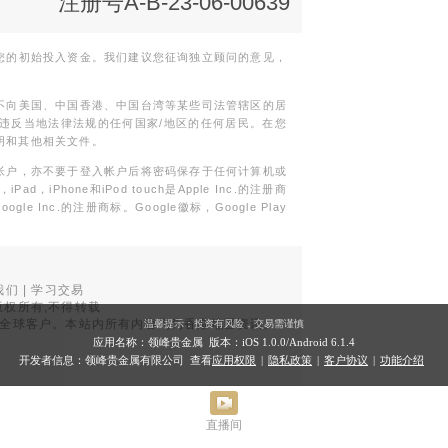
注册号A-B-23-06-00639
您的初始投入资金。我们建议您征询独立顾问的意见，
不向美国、中国香港、中国台湾等某些司法管辖区的居
违反当地法律法规的任何国家/地区的任何居民。在您
明和其他相关文件。
帐户，亦不要于登入帐户后将密码保存于任何计算机或
Phone和iPod touch是Apple Inc.的注册商
gle Inc.的注册商标。Google徽标，Google Play
我们
|
学习交易
权所有,不得转载
品面向全球客户。本站内所有内容均为香港地区资讯。
温馨提示：投资有风险，交易需谨慎
。
应用名称：领峰贵金属 版本：iOS
1.0.0
/Android
6.1.4
开发者信息：领峰贵金属有限公司 查看
应用权限
|
隐私政策
|
客户协议
|
功能介绍
直播间