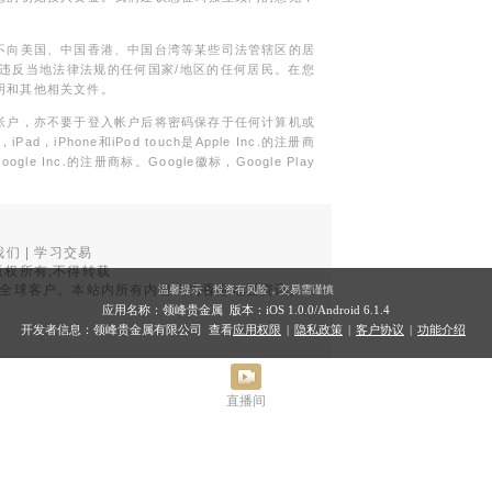
不向美国、中国香港、中国台湾等某些司法管辖区的居
违反当地法律法规的任何国家/地区的任何居民。在您
明和其他相关文件。
帐户，亦不要于登入帐户后将密码保存于任何计算机或
Phone和iPod touch是Apple Inc.的注册商
gle Inc.的注册商标。Google徽标，Google Play
我们
|
学习交易
权所有,不得转载
品面向全球客户。本站内所有内容均为香港地区资讯。
温馨提示：投资有风险，交易需谨慎
。
应用名称：领峰贵金属 版本：iOS
1.0.0
/Android
6.1.4
开发者信息：领峰贵金属有限公司 查看
应用权限
|
隐私政策
|
客户协议
|
功能介绍
直播间