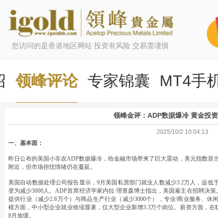
您访问的是香港地区网站 投资有风险 交易需谨慎
绍
领峰评论
专家锦囊
MT4手
领峰金评：ADP数据爆冷 黄金投
2025/10/2 10:04:13
一、基本面：
昨日公布的美国小非农ADP数据爆冷，给金融市场带来了巨大震动，美元指数首当其冲
附近，但市场担忧情绪仍在蔓延。
美国自动数据处理公司报告显示，9月美国私营部门就业人数减少3.2万人，远低于
变为减少3000人。ADP首席经济学家内拉·理查森博士指出，美国雇主在招聘
提供行业（减少2.8万个）与商品生产行业（减少3000个），专业/商业服务、
模方面，中小型企业就业收缩显著，仅大型企业新增3.3万个岗位。薪资方面，在职员
8月放缓。