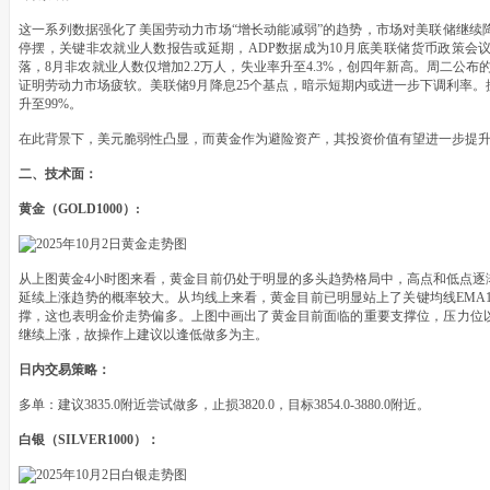
这一系列数据强化了美国劳动力市场“增长动能减弱”的趋势，市场对美联储继续
停摆，关键非农就业人数报告或延期，ADP数据成为10月底美联储货币政策会
落，8月非农就业人数仅增加2.2万人，失业率升至4.3%，创四年新高。周二公布的
证明劳动力市场疲软。美联储9月降息25个基点，暗示短期内或进一步下调利率。据C
升至99%。
在此背景下，美元脆弱性凸显，而黄金作为避险资产，其投资价值有望进一步提
二、技术面：
黄金（GOLD1000）:
从上图黄金4小时图来看，黄金目前仍处于明显的多头趋势格局中，高点和低点逐
延续上涨趋势的概率较大。从均线上来看，黄金目前已明显站上了关键均线EMA144
撑，这也表明金价走势偏多。上图中画出了黄金目前面临的重要支撑位，压力位
继续上涨，故操作上建议以逢低做多为主。
日内交易策略：
多单：建议3835.0附近尝试做多，止损3820.0，目标3854.0-3880.0附近。
白银（SILVER1000）：