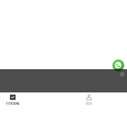
行情策略
我的