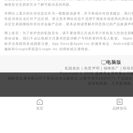
确保您在交易前完全了解可能涉及的风险。
本网站上显示的任何信息仅作为一般数据或参考，并不构成任何投资建议。我们
民提供保证金杠杆产品交易。请注意本网站信息不适用于视发布或使用此类信息
决定交易或继续持有任何金融产品前，请务必阅读理解并同意我们的产品披露声
网上保安：为了保护您的私隐安全，请不要使用公共或共享计算机登入您的交易
移动设备。我们不会以电邮方式要求您提供帐户号码和密码等私人数据。 Apple，iPad，i
标并在美国和其他国家注册。App Store是Apple Inc.的服务标志，Android是Goo
徽标和Google界面是Google Inc.的商标或注册商标。
电脑版
私隐条款
|
免责声明
|
领峰推广
|
联络
Copyright ©
2026
领峰贵金属有限公司版
领峰贵金属有限公司于
香港合法注册登记
,注册号码为1660574,产
投资有风险，入市需谨慎
首页
品牌资讯