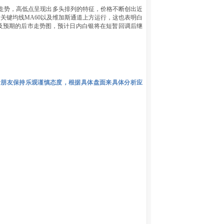
走势，高低点呈现出多头排列的特征，价格不断创出近
关键均线MA60以及维加斯通道上方运行，这也表明白
及预期的后市走势图，预计日内白银将在短暂回调后继
者朋友保持乐观谨慎态度，根据具体盘面来具体分析应