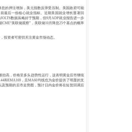
降息的押注增加，美元指数反弹受压制。美国政府可能
议前最后一份核心就业指标。近期美国就业增长显著回
JOLTS数据虽略好于预期，但9月ADP就业报告进一步
ME“美联储观察”，美联储10月降息25个基点的概率
升，投资者可密切关注黄金市场动态。
渐抬高，价格呈多头趋势性运行，这表明黄金后市继续
和EMA169，且MA60均线也为金价提供了明显的支
以及预期的后市走势图，预计日内金价将在短暂回调后