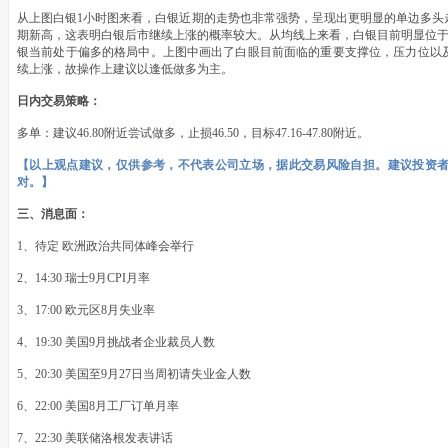
从上图白银1小时图来看，白银近期的走势也非常强势，呈现出更明显的单边多头
期新高，这表明白银后市继续上涨的概率较大。从均线上来看，白银目前明显位于
银当前处于偏多的格局中。上图中画出了白眼目前面临的重要支撑位，压力位以
续上涨，故操作上建议以逢低做多为主。
日内交易策略：
多单：建议46.80附近尝试做多，止损46.50，目标47.16-47.80附近。
【以上观点建议，仅供参考，不代表公司立场，据此交易风险自担。建议投资
对。】
三、消息面：
1、待定 欧洲政治共同体峰会举行
2、14:30 瑞士9月CPI月率
3、17:00 欧元区8月失业率
4、19:30 美国9月挑战者企业裁员人数
5、20:30 美国至9月27日当周初请失业金人数
6、22:00 美国8月工厂订单月率
7、22:30 美联储洛根发表讲话