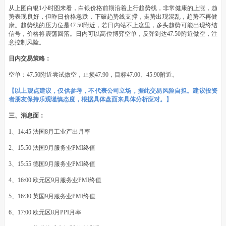
从上图白银1小时图来看，白银价格前期沿着上行趋势线，非常健康的上涨，趋
势表现良好，但昨日价格急跌，下破趋势线支撑，走势出现混乱，趋势不再健
康。趋势线的压力位是47.50附近，若日内站不上这里，多头趋势可能出现终结
信号，价格将震荡回落。日内可以高位博弈空单，反弹到达47.50附近做空，注
意控制风险。
日内交易策略：
空单：47.50附近尝试做空，止损47.90，目标47.00、45.90附近。
【以上观点建议，仅供参考，不代表公司立场，据此交易风险自担。建议投资
者朋友保持乐观谨慎态度，根据具体盘面来具体分析应对。】
三、消息面：
1、14:45 法国8月工业产出月率
2、15:50 法国9月服务业PMI终值
3、15:55 德国9月服务业PMI终值
4、16:00 欧元区9月服务业PMI终值
5、16:30 英国9月服务业PMI终值
6、17:00 欧元区8月PPI月率