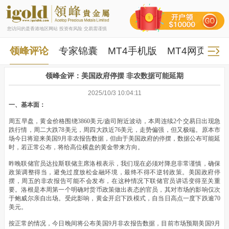
您访问的是香港地区网站 投资有风险 交易需谨慎
领峰评论
专家锦囊
MT4手机版
MT4网页版
领峰金评：美国政府停摆 非农数据可能延期
2025/10/3 10:04:11
一、基本面：
周五早盘，黄金价格围绕3860美元/盎司附近波动，本周连续2个交易日出现急
跌行情，周二大跌78美元，周四大跌近76美元，走势偏强，但又极端。原本市
场今日将迎来美国9月非农报告数据，但由于美国政府的停摆，数据公布可能延
时，若正常公布，将给高位横盘的黄金带来方向。
昨晚联储官员达拉斯联储主席洛根表示，我们现在必须对降息非常谨慎，确保
政策调整得当，避免过度放松金融环境，最终不得不逆转政策。美国政府停
摆，周五的非农报告可能不会发布，在这种情况下联储官员讲话变得至关重
要。洛根是本周第一个明确对货币政策做出表态的官员，其对市场的影响仅次
于鲍威尔亲自出场。受此影响，黄金开启下跌模式，自当日高点一度下跌逾70
美元。
按正常的情况，今日晚间将公布美国9月非农报告数据，目前市场预期美国9月