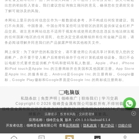
出您的初始投入资金。我们建议您征询独立顾问的意见，确保您在交易前完全
了解可能涉及的风险。
本网站上显示的任何信息仅作为一般数据或参考，并不构成任何投资建议。我
们不向美国、中国香港、中国台湾等某些司法管辖区的居民提供保证金杠杆产
品交易。请注意本网站信息不适用于视发布或使用此类信息违反当地法律法规
的任何国家/地区的任何居民。在您决定交易或继续持有任何金融产品前，请
务必阅读理解并同意我们的产品披露声明和其他相关文件。
网上保安：为了保护您的私隐安全，请不要使用公共或共享计算机登入您的交
易帐户，亦不要于登入帐户后将密码保存于任何计算机或移动设备。我们不会
以电邮方式要求您提供帐户号码和密码等私人数据。 Apple，iPad，iPhone
和iPod touch是Apple Inc.的注册商标并在美国和其他国家注册。App Store
是Apple Inc.的服务标志，Android是Google Inc.的注册商标。Google徽
标，Google Play徽标和Google界面是Google Inc.的商标或注册商标。
电脑版
私隐条款
|
免责声明
|
领峰推广
|
联络我们
|
学习交易
Copyright ©
2026
领峰贵金属有限公司版权所有,不得转载
领峰贵金属有限公司于
香港合法注册登记
,注册号码为1660574,产品面向全
球客户。本站内所有内容均为香港地区资讯。
温馨提示：投资有风险，交易需谨慎
投资有风险，入市需谨慎。
应用名称：领峰贵金属 版本：iOS
1.0.0
/Android
6.1.4
开发者信息：领峰贵金属有限公司 查看
应用权限
|
隐私政策
|
客户协议
|
功能介绍