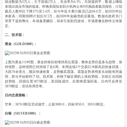
就业数据为5万人，大于前值2万人，失业率为4.3%，与前值持平，数据上继续
表现出就业市场的低迷。昨晚美国知名职介机构公布9月挑战者裁员报告，计划
裁员人数环比下降37%至5.4万，但今年迄今累计裁员已达94.6万，创2020年以
来新高；同期招聘计划仅20.5万，创2009年金融危机后最低。数据在政府关门
背景下提前释出，本就备受瞩目，却未引发剧烈波动，市场更像在静待尘埃落
定。
二、技术面：
黄金（GOLD1000）:
上图为黄金1小时图，黄金价格目前维持高位震荡，整体走势仍是多头趋势，保
持强势，这种强势已经持续了近6周。本周连续2个交易日冲新高后快速回落，
大跌70余美元，随后快速收复，走势极其震荡。震荡走势表明多头动能有所减
弱，部分开始获利了结。技术面，价格下破近期的上涨趋势线，目前正在回踩
趋势线，回踩位置3875附近，若回踩成功，后期将震荡回落。日内可反弹至
3870附近，尝试布局空单。
日内交易策略：
空单：3870.0附近尝试做空，止损3880.0，目标3850.0、3810.0附近。
白银（SILVER1000）：