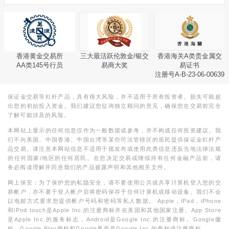
香港黄金交易所
三大最活跃伦敦金/银交
香港海关A类贵金属交
AA类145号行员
易商大奖
易证书
注册号A-B-23-06-00639
保证金交易等杠杆产品，具有很大风险，并不适用于所有投资者。损失可能超
出您的初始投入资金。我们建议您征询独立顾问的意见，确保您在交易前完全
了解可能涉及的风险。
本网站上显示的任何信息仅作为一般数据或参考，并不构成任何投资建议。我
们不向美国、中国香港、中国台湾等某些司法管辖区的居民提供保证金杠杆产
品交易。请注意本网站信息不适用于视发布或使用此类信息违反当地法律法规
的任何国家/地区的任何居民。在您决定交易或继续持有任何金融产品前，请
务必阅读理解并同意我们的产品披露声明和其他相关文件。
网上保安：为了保护您的私隐安全，请不要使用公共或共享计算机登入您的交
易帐户，亦不要于登入帐户后将密码保存于任何计算机或移动设备。我们不会
以电邮方式要求您提供帐户号码和密码等私人数据。 Apple，iPad，iPhone
和iPod touch是Apple Inc.的注册商标并在美国和其他国家注册。App Store
是Apple Inc.的服务标志，Android是Google Inc.的注册商标。Google徽
标，Google Play徽标和Google界面是Google Inc.的商标或注册商标。