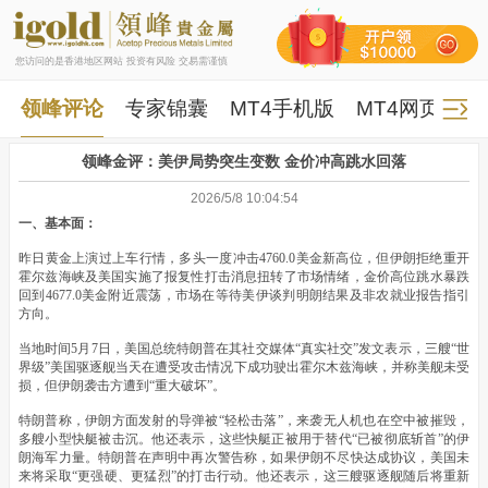
您访问的是香港地区网站 投资有风险 交易需谨慎
领峰评论
专家锦囊
MT4手机版
MT4网页版
领峰金评：美伊局势突生变数 金价冲高跳水回落
2026/5/8 10:04:54
一、基本面：
昨日黄金上演过上车行情，多头一度冲击4760.0美金新高位，但伊朗拒绝重开
霍尔兹海峡及美国实施了报复性打击消息扭转了市场情绪，金价高位跳水暴跌
回到4677.0美金附近震荡，市场在等待美伊谈判明朗结果及非农就业报告指引
方向。
当地时间5月7日，美国总统特朗普在其社交媒体“真实社交”发文表示，三艘“世
界级”美国驱逐舰当天在遭受攻击情况下成功驶出霍尔木兹海峡，并称美舰未受
损，但伊朗袭击方遭到“重大破坏”。
特朗普称，伊朗方面发射的导弹被“轻松击落”，来袭无人机也在空中被摧毁，
多艘小型快艇被击沉。他还表示，这些快艇正被用于替代“已被彻底斩首”的伊
朗海军力量。特朗普在声明中再次警告称，如果伊朗不尽快达成协议，美国未
来将采取“更强硬、更猛烈”的打击行动。他还表示，这三艘驱逐舰随后将重新