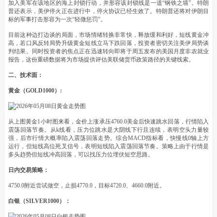
加入美军在该地区的海上封锁行动，并形容该封锁线是一道“钢铁之墙”。特朗
普还表示，美伊停火正在进行中，停火协议已经生效了。特朗普还将对伊朗目
标的军事打击形容为一次“轻微惩罚”。
目前这种边打边谈的局面，市场情绪转换非常快，释放缓和利好，短线黄金冲
高，若口风反转局势升级黄金短线立马下跌回落，投资者密切关注美伊局势谈
判结果。同时投资者的焦点正在迅速转向即将于周五发布的美国月度非农就业
报告，这份重磅数据将为市场提供评估美联储货币政策路径的关键线索。
二、技术面：
黄金（GOLD1000）:
从上图黄金1小时图来看，金价上涨承压4760.0美金后快速跳水回落，行情陷入
震荡回落节奏。从k线看，压力位跳水是大阴线下行且连续，表明空头力量较
强，后市行情大概率陷入震荡回落走势。综合MACD指标看，快慢线0轴上方
运行，但短线高位死叉信号，表明短线陷入震荡回落节奏。策略上由于行情是
多头趋势但短线冲高回落，可以找压力位埋伏短空思路。
日内交易策略：
4750.0附近尝试做空，止损4770.0，目标4720.0、4660.0附近。
白银（SILVER1000）：