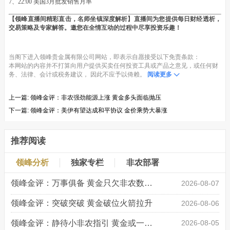
7、22:00 美国3月批发销售月率
【领峰直播间精彩直击，名师坐镇深度解析】直播间为您提供每日财经透析，
交易策略及专家解答。邀您在全情互动的过程中尽享投资乐趣！
当阁下进入领峰贵金属有限公司网站，即表示自愿接受以下免责条款：
本网站的内容并不打算向用户提供买卖任何投资工具或产品之意见，或任何财
务、法律、会计或税务建议， 因此不应予以倚赖。
阅读更多
上一篇:
领峰金评：非农强劲能源上涨 黄金多头面临抛压
下一篇:
领峰金评：美伊有望达成和平协议 金价乘势大暴涨
推荐阅读
领峰分析
独家专栏
非农部署
领峰金评：万事俱备 黄金只欠非农数据“东风”
2026-08-07
领峰金评：突破突破 黄金破位火箭拉升
2026-08-06
领峰金评：静待小非农指引 黄金或一击破局
2026-08-05