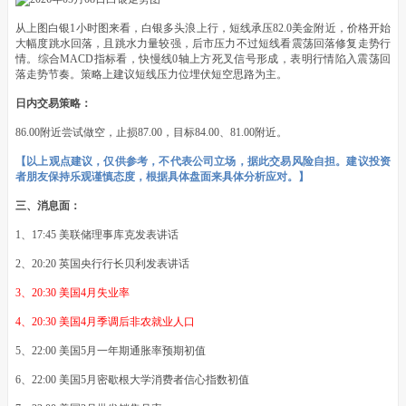
从上图白银1小时图来看，白银多头浪上行，短线承压82.0美金附近，价格开始
大幅度跳水回落，且跳水力量较强，后市压力不过短线看震荡回落修复走势行
情。综合MACD指标看，快慢线0轴上方死叉信号形成，表明行情陷入震荡回
落走势节奏。策略上建议短线压力位埋伏短空思路为主。
日内交易策略：
86.00附近尝试做空，止损87.00，目标84.00、81.00附近。
【以上观点建议，仅供参考，不代表公司立场，据此交易风险自担。建议投资
者朋友保持乐观谨慎态度，根据具体盘面来具体分析应对。】
三、消息面：
1、17:45 美联储理事库克发表讲话
2、20:20 英国央行行长贝利发表讲话
3、20:30 美国4月失业率
4、20:30 美国4月季调后非农就业人口
5、22:00 美国5月一年期通胀率预期初值
6、22:00 美国5月密歇根大学消费者信心指数初值