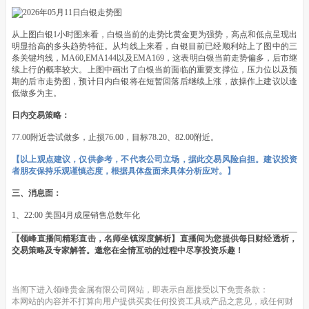
从上图白银1小时图来看，白银当前的走势比黄金更为强势，高点和低点呈现出
明显抬高的多头趋势特征。从均线上来看，白银目前已经顺利站上了图中的三
条关键均线，MA60,EMA144以及EMA169，这表明白银当前走势偏多，后市继
续上行的概率较大。上图中画出了白银当前面临的重要支撑位，压力位以及预
期的后市走势图，预计日内白银将在短暂回落后继续上涨，故操作上建议以逢
低做多为主。
日内交易策略：
77.00附近尝试做多，止损76.00，目标78.20、82.00附近。
【以上观点建议，仅供参考，不代表公司立场，据此交易风险自担。建议投资
者朋友保持乐观谨慎态度，根据具体盘面来具体分析应对。】
三、消息面：
1、22:00 美国4月成屋销售总数年化
【领峰直播间精彩直击，名师坐镇深度解析】直播间为您提供每日财经透析，
交易策略及专家解答。邀您在全情互动的过程中尽享投资乐趣！
当阁下进入领峰贵金属有限公司网站，即表示自愿接受以下免责条款：
本网站的内容并不打算向用户提供买卖任何投资工具或产品之意见，或任何财