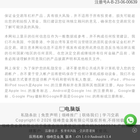
注册号A-B-23-06-00639
保证金交易等杠杆产品，具有很大风险，并不适用于所有投资者。损失可能超
出您的初始投入资金。我们建议您征询独立顾问的意见，确保您在交易前完全
了解可能涉及的风险。
本网站上显示的任何信息仅作为一般数据或参考，并不构成任何投资建议。我
们不向美国、中国香港、中国台湾等某些司法管辖区的居民提供保证金杠杆产
品交易。请注意本网站信息不适用于视发布或使用此类信息违反当地法律法规
的任何国家/地区的任何居民。在您决定交易或继续持有任何金融产品前，请
务必阅读理解并同意我们的产品披露声明和其他相关文件。
网上保安：为了保护您的私隐安全，请不要使用公共或共享计算机登入您的交
易帐户，亦不要于登入帐户后将密码保存于任何计算机或移动设备。我们不会
以电邮方式要求您提供帐户号码和密码等私人数据。 Apple，iPad，iPhone
和iPod touch是Apple Inc.的注册商标并在美国和其他国家注册。App Store
是Apple Inc.的服务标志，Android是Google Inc.的注册商标。Google徽
标，Google Play徽标和Google界面是Google Inc.的商标或注册商标。
电脑版
私隐条款
|
免责声明
|
领峰推广
|
联络我们
|
学习交易
Copyright ©
2026
领峰贵金属有限公司版权所有,不得转载
领峰贵金属有限公司于
香港合法注册登记
,注册号码为1660574,产品面向全
球客户。本站内所有内容均为香港地区资讯。
温馨提示：投资有风险，交易需谨慎
投资有风险，入市需谨慎。
应用名称：领峰贵金属 版本：iOS
1.0.0
/Android
6.1.4