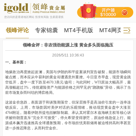
您访问的是香港地区网站 投资有风险 交易需谨慎
领峰评论
专家锦囊
MT4手机版
MT4网页版
领峰金评：非农强劲能源上涨 黄金多头面临抛压
2026/5/11 10:36:43
一、基本面：
地缘政治再度掀起波澜，美国与伊朗的和平提案谈判宣告破裂，能源市场瞬间
被点燃，而本应从中获利的黄金却遭遇意外重挫。今日亚市早盘，现货黄金跳
空低开，盘中一度下跌至4670.3美元/盎司；与此同时，WTI原油大幅高开，最
高涨幅超过3%，传统避险资产与能源价格之间罕见的“跷跷板”异动，揭示了当
前市场复杂而纠结的博弈格局。
这波金价急跌，表面源于和谈预期落空，但深层推手是高油价引发的一连串连
锁反应。上周，市场曾因对美伊对话的乐观情绪，推动现货黄金盘中大涨至
4764附近。随着伊朗所提包括解除制裁、承认其对霍尔木兹海峡主权等核心诉
求被特朗普直斥“完全不可接受”，停火希望变得渺茫，原油价格急促上行。能
源成本飙升迅速推高全球通胀预期，令市场担忧美联储将被迫维持高利率甚至
进一步推迟降息，从而利空金价。