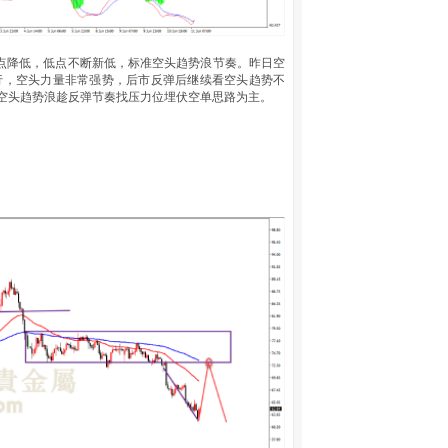
，高点降低，低点不断新低，标准空头趋势浪节奏。昨日空
行，空头力量非常强势，后市反弹后继续看空头趋势不
顺空头趋势浪趁反弹节奏找压力位埋伏空单思路为主。