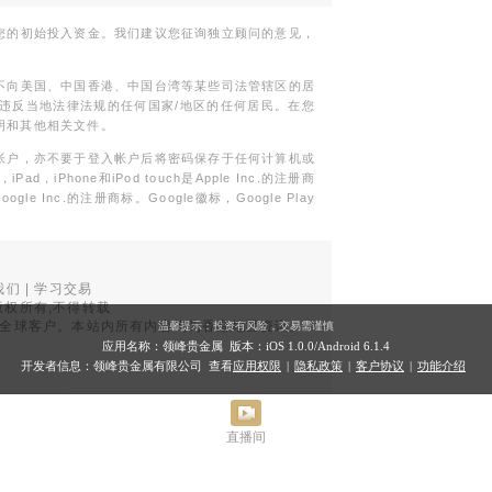
您的初始投入资金。我们建议您征询独立顾问的意见，
不向美国、中国香港、中国台湾等某些司法管辖区的居
违反当地法律法规的任何国家/地区的任何居民。在您
明和其他相关文件。
帐户，亦不要于登入帐户后将密码保存于任何计算机或
Phone和iPod touch是Apple Inc.的注册商
gle Inc.的注册商标。Google徽标，Google Play
我们
|
学习交易
权所有,不得转载
品面向全球客户。本站内所有内容均为香港地区资讯。
温馨提示：投资有风险，交易需谨慎
。
应用名称：领峰贵金属 版本：iOS
1.0.0
/Android
6.1.4
开发者信息：领峰贵金属有限公司 查看
应用权限
|
隐私政策
|
客户协议
|
功能介绍
直播间