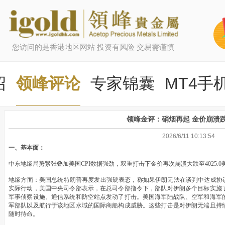
您访问的是香港地区网站 投资有风险 交易需谨慎
绍
领峰评论
专家锦囊
MT4手
领峰金评：硝烟再起 金价崩溃跌
2026/6/11 10:13:54
一、基本面：
中东地缘局势紧张叠加美国CPI数据强劲，双重打击下金价再次崩溃大跌至4025.
地缘方面：美国总统特朗普再度发出强硬表态，称如果伊朗无法在谈判中达成协议
实际行动，美国中央司令部表示，在总司令部指令下，部队对伊朗多个目标实施
军事侦察设施、通信系统和防空站点发动了打击。美国海军陆战队、空军和海军
军部队以及航行于该地区水域的国际商船构成威胁。这些打击是对伊朗无端且持
随时待命。