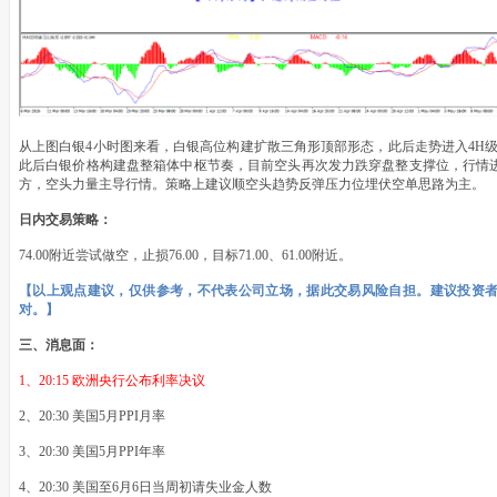
从上图白银4小时图来看，白银高位构建扩散三角形顶部形态，此后走势进入4H级别空
此后白银价格构建盘整箱体中枢节奏，目前空头再次发力跌穿盘整支撑位，行情进
方，空头力量主导行情。策略上建议顺空头趋势反弹压力位埋伏空单思路为主。
日内交易策略：
74.00附近尝试做空，止损76.00，目标71.00、61.00附近。
【以上观点建议，仅供参考，不代表公司立场，据此交易风险自担。建议投资
对。】
三、消息面：
1、20:15 欧洲央行公布利率决议
2、20:30 美国5月PPI月率
3、20:30 美国5月PPI年率
4、20:30 美国至6月6日当周初请失业金人数