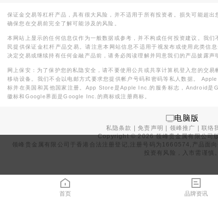
保证金交易等杠杆产品，具有很大风险，并不适用于所有投资者。损失可能超出
确保您在交易前完全了解可能涉及的风险。
本网站上显示的任何信息仅作为一般数据或参考，并不构成任何投资建议。我们
民提供保证金杠杆产品交易。请注意本网站信息不适用于视发布或使用此类信息
决定交易或继续持有任何金融产品前，请务必阅读理解并同意我们的产品披露声
网上保安：为了保护您的私隐安全，请不要使用公共或共享计算机登入您的交易
移动设备。我们不会以电邮方式要求您提供帐户号码和密码等私人数据。 Apple，iPad，i
标并在美国和其他国家注册。App Store是Apple Inc.的服务标志，Android是Goo
徽标和Google界面是Google Inc.的商标或注册商标。
电脑版
私隐条款
|
免责声明
|
领峰推广
|
联络
Copyright ©
2026
领峰贵金属有限公司版
领峰贵金属有限公司于
香港合法注册登记
,注册号码为1660574,产
投资有风险，入市需谨慎
首页
品牌资讯