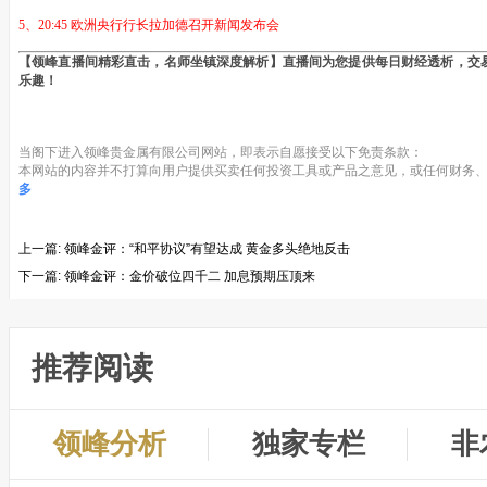
5、20:45 欧洲央行行长拉加德召开新闻发布会
【领峰直播间精彩直击，名师坐镇深度解析】直播间为您提供每日财经透析，交
乐趣！
当阁下进入领峰贵金属有限公司网站，即表示自愿接受以下免责条款：
本网站的内容并不打算向用户提供买卖任何投资工具或产品之意见，或任何财务、
多
上一篇:
领峰金评：“和平协议”有望达成 黄金多头绝地反击
下一篇:
领峰金评：金价破位四千二 加息预期压顶来
推荐阅读
领峰分析
独家专栏
非