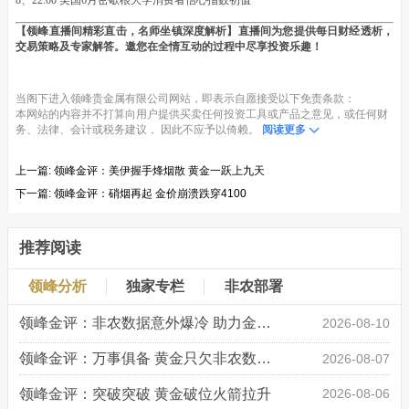
8、22:00 美国6月密歇根大学消费者信心指数初值
【领峰直播间精彩直击，名师坐镇深度解析】直播间为您提供每日财经透析，
交易策略及专家解答。邀您在全情互动的过程中尽享投资乐趣！
当阁下进入领峰贵金属有限公司网站，即表示自愿接受以下免责条款：
本网站的内容并不打算向用户提供买卖任何投资工具或产品之意见，或任何财
务、法律、会计或税务建议， 因此不应予以倚赖。
阅读更多
上一篇:
领峰金评：美伊握手烽烟散 黄金一跃上九天
下一篇:
领峰金评：硝烟再起 金价崩溃跌穿4100
推荐阅读
领峰分析
独家专栏
非农部署
领峰金评：非农数据意外爆冷 助力金价大涨创新高
2026-08-10
领峰金评：万事俱备 黄金只欠非农数据“东风”
2026-08-07
领峰金评：突破突破 黄金破位火箭拉升
2026-08-06