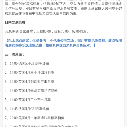
情。综合MACD指标看，快慢线0轴下方，空头力量主导行情，局部快慢线金
叉信号出现，短线有望形成超跌反弹浪走势节奏。策略上建议顺大级别空头趋
势浪趁反弹节奏在中枢压力位埋伏空单思路为主。
日内交易策略：
78.00附近尝试做空，止损80.00，目标75.00、62.00附近。
【以上观点建议，仅供参考，不代表公司立场，据此交易风险自担。建议投资
者朋友保持乐观谨慎态度，根据具体盘面来具体分析应对。】
三、消息面：
1、14:00 德国5月CPI月率终值
2、14:00 英国4月三个月GDP月率
3、14:00 英国4月制造业产出月率
4、14:00 英国4月季调后商品贸易帐
5、14:00 英国4月工业产出月率
6、14:45 法国5月CPI月率终值
7、22:00 美国6月一年期通胀率预期初值