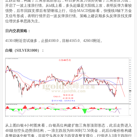
止跌企稳，构建了三角形底部形态，昨日多头发力强势突破了三角形压力线，
开启了一波上涨浪行情。从k线上看，多头起爆是大阳线上攻，表明反弹力量较
强势，后市回踩支撑后有望继续上行。综合MACD指标看，快慢线0轴下方金
叉信号形成，表明行情开启一波反弹浪行情。策略上建议顺多头反弹浪找支撑
位埋伏多单思路为主。
日内交易策略：
4130.0附近尝试做多，止损4100.0，目标4165.0、4260.0附近。
白银（SILVER1000）：
从上图白银4小时图来看，白银高位构建扩散三角形顶部形态，此后走势进入
4H级别空头趋势浪结构，一浪主跌段为88.00到72.50美金，此后白银价格构建
盘整箱体中枢节奏，目前空头再次发力跌穿盘整支撑位，行情进入3浪主跌段行