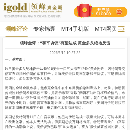
您访问的是香港地区网站 投资有风险 交易需谨慎
领峰评论
专家锦囊
MT4手机版
MT4网页版
领峰金评：“和平协议”有望达成 黄金多头绝地反击
2026/6/12 10:27:22
一、基本面：
昨日黄金多头绝地反击从4030.0美金一口气大涨至4240.0美金附近，因特朗普突
然宣布取消对伊朗的军事打击，并称美伊最快周末签署和平协议，市场担忧情
绪缓和，多头乘势强势大反攻。
周四的全球金融市场，焦点完全集中在中东局势的急剧降温上。此前，特朗普
曾威胁对伊朗发动猛烈空袭，并表示希望“夺取”伊朗石油出口枢纽哈格岛，市
场一度担忧冲突升级将推高油价并加剧全球通胀。然而，就在打击行动即将展
开的数小时前，特朗普宣布取消计划，并释放出重磅利好：美国与伊朗最快可
能在本周末签署和平协议，重启霍尔木兹海峡航运。
美国总统特朗普11日在白宫表示，他已与伊朗达成一项重大协议，可能本周末
在欧洲签署。他本人无法到场，但美副总统万斯将出席。特朗普当天在白宫举
行的一场活动上说，美伊谈判已取得“重大进展”，双方“很快就要签署协议，文