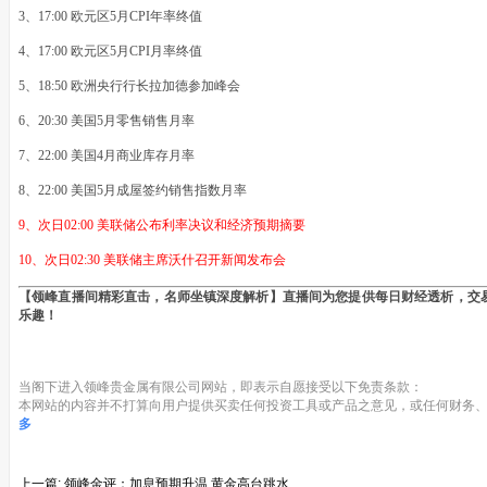
3、17:00 欧元区5月CPI年率终值
4、17:00 欧元区5月CPI月率终值
5、18:50 欧洲央行行长拉加德参加峰会
6、20:30 美国5月零售销售月率
7、22:00 美国4月商业库存月率
8、22:00 美国5月成屋签约销售指数月率
9、次日02:00 美联储公布利率决议和经济预期摘要
10、次日02:30 美联储主席沃什召开新闻发布会
【领峰直播间精彩直击，名师坐镇深度解析】直播间为您提供每日财经透析，交
乐趣！
当阁下进入领峰贵金属有限公司网站，即表示自愿接受以下免责条款：
本网站的内容并不打算向用户提供买卖任何投资工具或产品之意见，或任何财务、
多
上一篇:
领峰金评：加息预期升温 黄金高台跳水