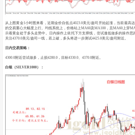
从上图黄金1小时图来看，近期金价自低点4023.0美元/盎司开始起涨，当前最高达到
的交易重心大幅度上行。均线系统上，价格站上MA60及MA100，且MA60上穿
示着黄金处于多头走势中。日内操作上依托下方支撑线，尝试逢低做多的操作思路，
关注4370.0美元/盎司一线，若上破，多头将进一步测试4425.0美元/盎司附近。
日内交易策略：
4300.0附近尝试做多，止损4280.0，目标4330.0、4370.0附近。
白银（SILVER1000）：