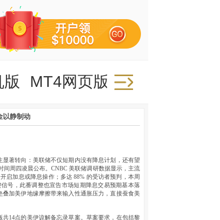
机版
MT4网页版
金以静制动
生显著转向：美联储不仅短期内没有降息计划，还有望
时间周四凌晨公布。CNBC 美联储调研数据显示，主流
开启加息或降息操作；多达 88% 的受访者预判，本周
关键信号，此番调整也宣告市场短期降息交易预期基本落
垒叠加美伊地缘摩擦带来输入性通胀压力，直接蚕食美
共14点的美伊谅解备忘录草案。草案要求，在包括黎