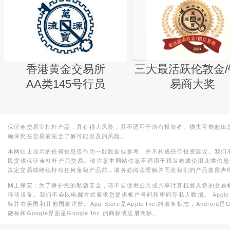
香港黄金交易所
三大最活跃伦敦金/
AA类145号行员
易商大奖
保证金交易等杠杆产品，具有很大风险，并不适用于所有投资者。损失可能超出
确保您在交易前完全了解可能涉及的风险。
本网站上显示的任何信息仅作为一般数据或参考，并不构成任何投资建议。我们
民提供保证金杠杆产品交易。请注意本网站信息不适用于视发布或使用此类信息
决定交易或继续持有任何金融产品前，请务必阅读理解并同意我们的产品披露声
网上保安：为了保护您的私隐安全，请不要使用公共或共享计算机登入您的交易
移动设备。我们不会以电邮方式要求您提供帐户号码和密码等私人数据。 Apple，iPad，i
标并在美国和其他国家注册。App Store是Apple Inc.的服务标志，Android是Goo
徽标和Google界面是Google Inc.的商标或注册商标。