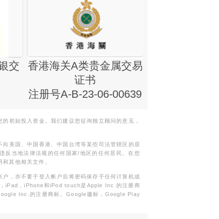
银交
香港海关A类贵金属交易
金银业贸易
证书
集团证书(铸
注册号A-B-23-06-00639
您的初始投入资金。我们建议您征询独立顾问的意见，
不向美国、中国香港、中国台湾等某些司法管辖区的居
违反当地法律法规的任何国家/地区的任何居民。在您
明和其他相关文件。
帐户，亦不要于登入帐户后将密码保存于任何计算机或
Phone和iPod touch是Apple Inc.的注册商
gle Inc.的注册商标。Google徽标，Google Play