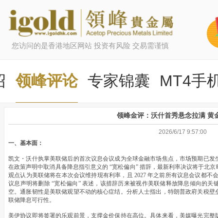
您访问的是香港地区网站 投资有风险 交易需谨慎
绍
领峰评论
专家锦囊
MT4手
领峰金评：沃什首秀悬念拉满 黄
2026/6/17 9:57:00
一、基本面：
凯文・沃什执掌美联储后的首次议息会议成为全球金融市场焦点，市场预期已发
在政策声明中取消具备降息指引意义的 “宽松偏向” 措辞，最新利率决议将于北京
观点认为美联储将在本次会议维持现有利率，且 2027 年之前所有议息会议都不会
议息声明将删除 “宽松偏向” 表述，该措辞历来被视作美联储释放降息倾向的
空。通胀韧性是美联储观望不动的核心症结。分析人士指出，特朗普政府关税壁
联储降息可行性。
美伊协议即将签署的乐观前景，支撑金价保持在高位。具体来看，美媒曝光完整版