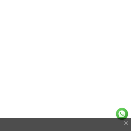
场金条
金牌照)