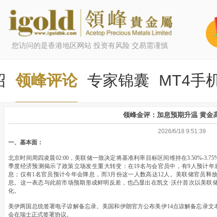
您访问的是香港地区网站 投资有风险 交易需谨慎
绍
领峰评论
专家锦囊
MT4手
领峰金评：加息预期升温 黄金
2026/6/18 9:51:39
一、基本面：
北京时间周四凌晨02:00，美联储一致决定将基准利率目标区间维持在3.50%-3
季度经济预测揭示了政策立场发生重大转变：在19名与会官员中，有9人预计年
息；仅有1名官员预计今年会降息，而3月份这一人数高达12人。美联储官员释
息。这一表态与此前市场预期形成鲜明反差，也凸显出在凯文·沃什首次以美联
化。
美伊两国总统签署电子谅解备忘录。美国和伊朗官方公布美伊14点谅解备忘录文
会在瑞士正式签署协议。