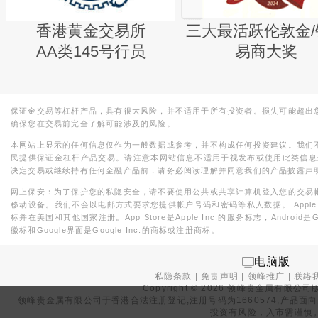
香港黄金交易所
三大最活跃伦敦金/
AA类145号行员
易商大奖
保证金交易等杠杆产品，具有很大风险，并不适用于所有投资者。损失可能超出
确保您在交易前完全了解可能涉及的风险。
本网站上显示的任何信息仅作为一般数据或参考，并不构成任何投资建议。我们
民提供保证金杠杆产品交易。请注意本网站信息不适用于视发布或使用此类信息
决定交易或继续持有任何金融产品前，请务必阅读理解并同意我们的产品披露声
网上保安：为了保护您的私隐安全，请不要使用公共或共享计算机登入您的交易
移动设备。我们不会以电邮方式要求您提供帐户号码和密码等私人数据。 Apple，iPad，i
标并在美国和其他国家注册。App Store是Apple Inc.的服务标志，Android是Goo
徽标和Google界面是Google Inc.的商标或注册商标。
电脑版
私隐条款
|
免责声明
|
领峰推广
|
联络
Copyright ©
2026
领峰贵金属有限公司版
领峰贵金属有限公司于
香港合法注册登记
,注册号码为1660574,产
投资有风险，入市需谨慎