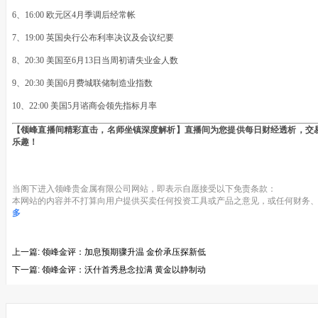
6、16:00 欧元区4月季调后经常帐
7、19:00 英国央行公布利率决议及会议纪要
8、20:30 美国至6月13日当周初请失业金人数
9、20:30 美国6月费城联储制造业指数
10、22:00 美国5月谘商会领先指标月率
【领峰直播间精彩直击，名师坐镇深度解析】直播间为您提供每日财经透析，交
乐趣！
当阁下进入领峰贵金属有限公司网站，即表示自愿接受以下免责条款：
本网站的内容并不打算向用户提供买卖任何投资工具或产品之意见，或任何财务、
多
上一篇:
领峰金评：加息预期骤升温 金价承压探新低
下一篇:
领峰金评：沃什首秀悬念拉满 黄金以静制动