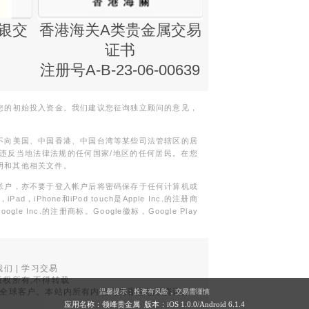
银交
香港海关A类贵金属交易
金银业贸易
证书
集团证书(铸
注册号A-B-23-06-00639
您的初始投入资金。我们建议您征询独立顾问的意见，
不向美国、中国香港、中国台湾等某些司法管辖区的居
违反当地法律法规的任何国家/地区的任何居民。在您
明和其他相关文件。
帐户，亦不要于登入帐户后将密码保存于任何计算机或
Phone和iPod touch是Apple Inc.的注册商
gle Inc.的注册商标。Google徽标，Google Play
我们
|
学习交易
权所有,不得转载
品面向全球客户。本站内所有内容均为香港地区资讯。
温馨提示：投资有风险，交易需谨慎
。
应用名称：领峰贵金属 版本：iOS
1.0.0
/Android
6.1.4