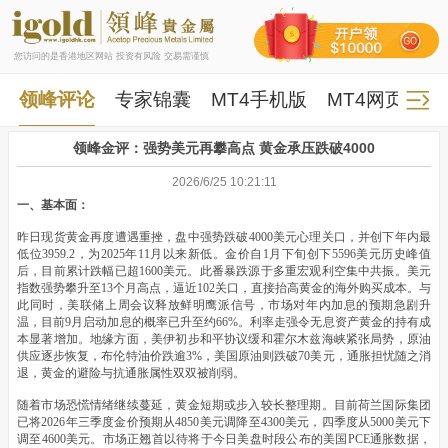
您访问的是香港地区网站 投资有风险 交易需谨慎
领峰评论
专家锦囊
MT4手机版
MT4网页版
领峰金评：强势美元再攀高点 黄金承压跌破4000
2026/6/25 10:21:11
一、基本面：
昨日现货黄金再度遭遇重挫，盘中强势跌破4000美元心理关口，并创下年内最
低位3959.2，为2025年11月以来新低。金价自1月下旬创下5596美元历史峰值
后，目前累计跌幅已超1600美元。此番暴跌源于多重宏观利空集中共振。美元
指数强势攀升至13个月高点，逼近102关口，直接抬高黄金的海外购买成本。与
此同时，美联储上周会议释放鲜明鹰派信号，市场对年内加息的预期急剧升
温，目前9月启动加息的概率已升至约66%。利率走强令无息资产黄金的持有成
本显著增加。地缘方面，美伊初步和平协议缓和霍尔木兹海峡紧张局势，原油
供应逐步恢复，布伦特油价跌逾3%，美国原油则跌破70美元，通胀担忧随之消
退，黄金的避险与抗通胀属性双双被削弱。
随着市场恐慌情绪继续蔓延，黄金短期或步入较长整理期。目前荷兰国际集团
已将2026年三季度金价预期从4850美元调降至4300美元，四季度从5000美元下
调至4600美元。市场正翘首以待将于今日美盘时段公布的美国PCE通胀数据，