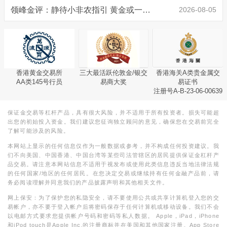
领峰金评：静待小非农指引 黄金或一击破局
2026-08-05
香港黄金交易所
三大最活跃伦敦金/银交
香港海关A类贵金属交
AA类145号行员
易商大奖
易证书
注册号A-B-23-06-00639
保证金交易等杠杆产品，具有很大风险，并不适用于所有投资者。损失可能超
出您的初始投入资金。我们建议您征询独立顾问的意见，确保您在交易前完全
了解可能涉及的风险。
本网站上显示的任何信息仅作为一般数据或参考，并不构成任何投资建议。我
们不向美国、中国香港、中国台湾等某些司法管辖区的居民提供保证金杠杆产
品交易。请注意本网站信息不适用于视发布或使用此类信息违反当地法律法规
的任何国家/地区的任何居民。在您决定交易或继续持有任何金融产品前，请
务必阅读理解并同意我们的产品披露声明和其他相关文件。
网上保安：为了保护您的私隐安全，请不要使用公共或共享计算机登入您的交
易帐户，亦不要于登入帐户后将密码保存于任何计算机或移动设备。我们不会
以电邮方式要求您提供帐户号码和密码等私人数据。 Apple，iPad，iPhone
和iPod touch是Apple Inc.的注册商标并在美国和其他国家注册。App Store