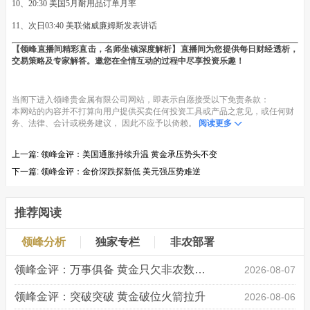
10、20:30 美国5月耐用品订单月率
11、次日03:40 美联储威廉姆斯发表讲话
【领峰直播间精彩直击，名师坐镇深度解析】直播间为您提供每日财经透析，
交易策略及专家解答。邀您在全情互动的过程中尽享投资乐趣！
当阁下进入领峰贵金属有限公司网站，即表示自愿接受以下免责条款：
本网站的内容并不打算向用户提供买卖任何投资工具或产品之意见，或任何财
务、法律、会计或税务建议， 因此不应予以倚赖。
阅读更多
上一篇:
领峰金评：美国通胀持续升温 黄金承压势头不变
下一篇:
领峰金评：金价深跌探新低 美元强压势难逆
推荐阅读
领峰分析
独家专栏
非农部署
领峰金评：万事俱备 黄金只欠非农数据“东风”
2026-08-07
领峰金评：突破突破 黄金破位火箭拉升
2026-08-06