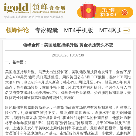
您访问的是香港地区网站 投资有风险 交易需谨慎
领峰评论
专家锦囊
MT4手机版
MT4网页版
领峰金评：美国通胀持续升温 黄金承压势头不变
2026/6/26 10:07:39
一、基本面：
美国通胀持续升温、消费支出逆势扩张，美联储政策抉择愈发棘手，金价下探
后在4000美元/盎司关口震荡整理。周四美国公布5月 PCE数据，整体PCE同比
大涨4.1%，创2023年4月以来新高；核心PCE 同比升至3.4%，触及2023年10月
高点，符合市场预期，前值小幅下修，环比增速亦有所抬升。当月个人收入与
名义消费支出环比同步增长0.7%，双向走强托举消费。受通胀超预期影响，美
联储更长时间维持高利率的可能性明显增加。
纽约联储主席威廉姆斯表示，当前货币政策立场能够有效压制通胀，但多重风
险仍存，利率短期料维持不变。威廉姆斯周四表示，通胀水平"毫无疑问偏
高"，现行利率立场"完全具备条件"将通胀引导回2%的长期目标。他预计通胀
将于今年年底降至3.5%，随后沿"滑行轨道"持续回落，并于2028年触及2%目
标。上述表态发布于美联储上周维持利率不变之后。最新点阵图显示，近半数
官员预计今年至少加息25个基点。市场预计9月货币政策进一步收紧。威廉姆斯