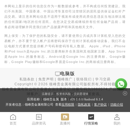
本网站上显示的任何信息仅作为一般数据或参考，并不构成任何投资建议。我
们不向美国、中国香港、中国台湾等某些司法管辖区的居民提供保证金杠杆产
品交易。请注意本网站信息不适用于视发布或使用此类信息违反当地法律法规
的任何国家/地区的任何居民。在您决定交易或继续持有任何金融产品前，请
务必阅读理解并同意我们的产品披露声明和其他相关文件。
网上保安：为了保护您的私隐安全，请不要使用公共或共享计算机登入您的交
易帐户，亦不要于登入帐户后将密码保存于任何计算机或移动设备。我们不会
以电邮方式要求您提供帐户号码和密码等私人数据。 Apple，iPad，iPhone
和iPod touch是Apple Inc.的注册商标并在美国和其他国家注册。App Store
是Apple Inc.的服务标志，Android是Google Inc.的注册商标。Google徽
标，Google Play徽标和Google界面是Google Inc.的商标或注册商标。
电脑版
私隐条款
|
免责声明
|
领峰推广
|
联络我们
|
学习交易
Copyright ©
2026
领峰贵金属有限公司版权所有,不得转载
领峰贵金属有限公司于
香港合法注册登记
,注册号码为1660574,产品面向全
球客户。本站内所有内容均为香港地区资讯。
温馨提示：投资有风险，交易需谨慎
投资有风险，入市需谨慎。
应用名称：领峰贵金属 版本：iOS
1.0.0
/Android
6.1.4
开发者信息：领峰贵金属有限公司 查看
应用权限
|
隐私政策
|
客户协议
|
功能介绍
首页
品牌资讯
直播间
行情策略
我的