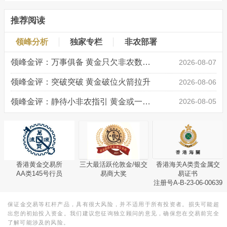
推荐阅读
领峰分析
独家专栏
非农部署
领峰金评：万事俱备 黄金只欠非农数据“东风”
2026-08-07
领峰金评：突破突破 黄金破位火箭拉升
2026-08-06
领峰金评：静待小非农指引 黄金或一击破局
2026-08-05
香港黄金交易所
三大最活跃伦敦金/银交
香港海关A类贵金属交
AA类145号行员
易商大奖
易证书
注册号A-B-23-06-00639
保证金交易等杠杆产品，具有很大风险，并不适用于所有投资者。损失可能超
出您的初始投入资金。我们建议您征询独立顾问的意见，确保您在交易前完全
了解可能涉及的风险。