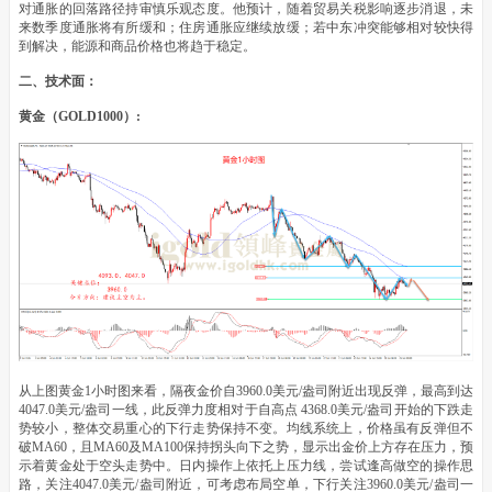
对通胀的回落路径持审慎乐观态度。他预计，随着贸易关税影响逐步消退，未
来数季度通胀将有所缓和；住房通胀应继续放缓；若中东冲突能够相对较快得
到解决，能源和商品价格也将趋于稳定。
二、技术面：
黄金（GOLD1000）:
从上图黄金1小时图来看，隔夜金价自3960.0美元/盎司附近出现反弹，最高到达
4047.0美元/盎司一线，此反弹力度相对于自高点 4368.0美元/盎司开始的下跌走
势较小，整体交易重心的下行走势保持不变。均线系统上，价格虽有反弹但不
破MA60，且MA60及MA100保持拐头向下之势，显示出金价上方存在压力，预
示着黄金处于空头走势中。日内操作上依托上压力线，尝试逢高做空的操作思
路，关注4047.0美元/盎司附近，可考虑布局空单，下行关注3960.0美元/盎司一