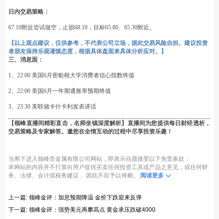
日内交易策略：
67.10附近尝试做空，止损68.10，目标65.80、65.30附近。
【以上观点建议，仅供参考，不代表公司立场，据此交易风险自担。建议投资
者朋友保持乐观谨慎态度，根据具体盘面来具体分析应对。】
三、消息面：
1、22:00 美国6月密歇根大学消费者信心指数终值
2、22:00 美国6月一年期通胀率预期终值
3、23:30 美联储卡什卡利发表讲话
【领峰直播间精彩直击，名师坐镇深度解析】直播间为您提供每日财经透析，
交易策略及专家解答。邀您在全情互动的过程中尽享投资乐趣！
当阁下进入领峰贵金属有限公司网站，即表示自愿接受以下免责条款：
本网站的内容并不打算向用户提供买卖任何投资工具或产品之意见，或任何财
务、法律、会计或税务建议， 因此不应予以倚赖。
阅读更多
上一篇:
领峰金评：加息预期降温 金价下跌迎来反弹
下一篇:
领峰金评：强势美元再攀高点 黄金承压跌破4000