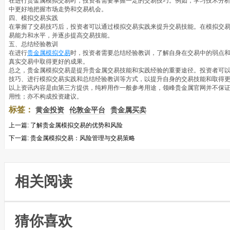
在进行贵金属模拟交易时，投资者需要掌握一定的交易技巧。例如，学习技术分
中更好地把握市场走势和交易机会。
四、模拟交易实践
在掌握了交易技巧后，投资者可以通过模拟交易实践来提升交易技能。在模拟交
易能力和水平，并逐步提高交易技能。
五、总结经验教训
在进行
贵金属模拟交易
时，投资者需要总结经验教训，了解自身在交易中的弱点
真实交易中取得更好的成果。
总之，贵金属模拟交易是提升贵金属交易技能和实践经验的重要途径。投资者可
技巧、进行模拟交易实践和总结经验教训等方式，以提升自身的交易技能和取得
以上资讯内容是由第三方提供，纯粹用作一般参考用途，领峰贵金属官网并不保
用性；亦不构成投资建议。
标签：
黄金投资
伦敦金平台
贵金属买卖
上一篇:
了解贵金属模拟交易的优势和风险
下一篇:
贵金属模拟交易：风险管理与交易策略
相关阅读
猜你喜欢